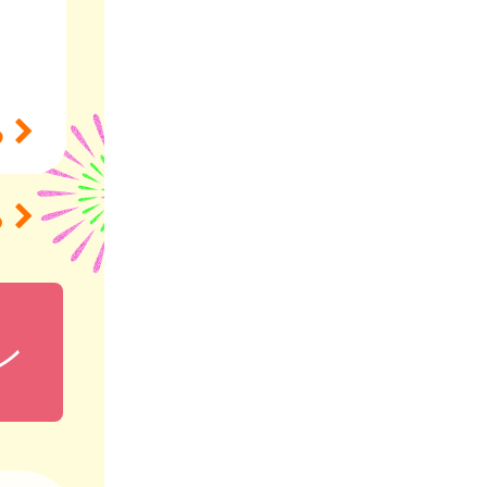
る
ら
ン