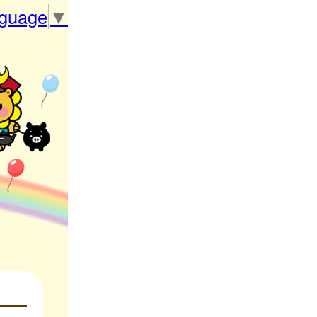
nguage
▼