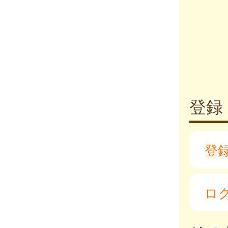
登録
登
ロ