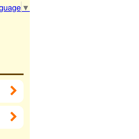
nguage
▼