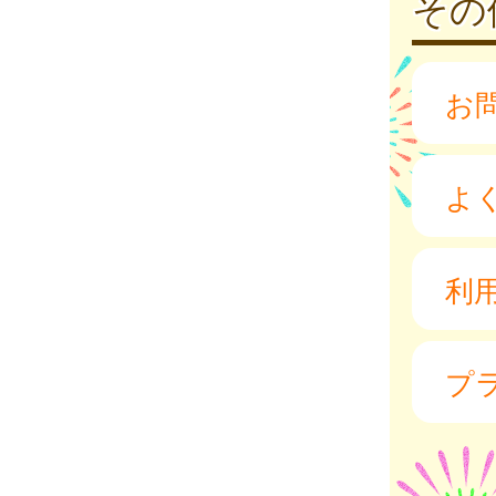
その
お
よ
利
プ