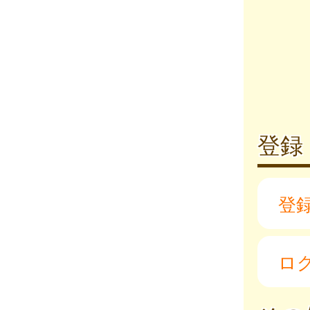
登録
登
ロ