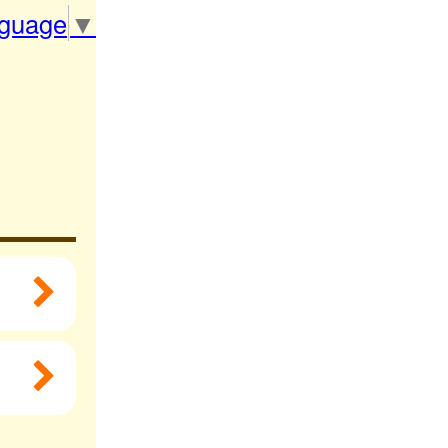
nguage
▼