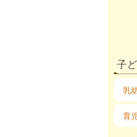
子
乳
育